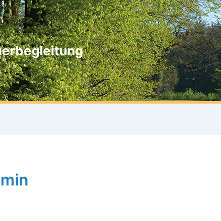
uerbegleitung
dmin